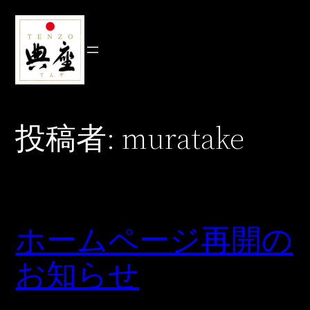
内
容
を
ス
キ
ッ
プ
投稿者:
muratake
ホームページ再開の
お知らせ