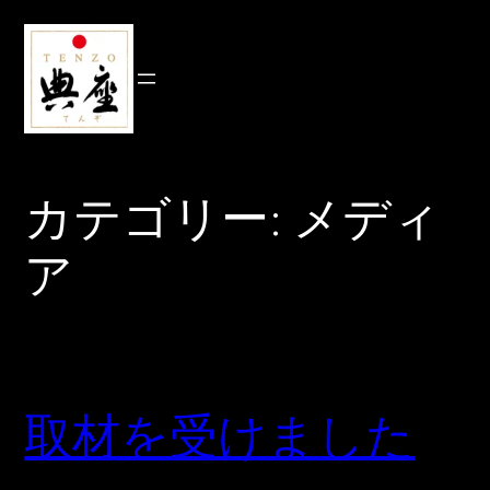
内
容
を
ス
キ
ッ
プ
カテゴリー:
メディ
ア
取材を受けました